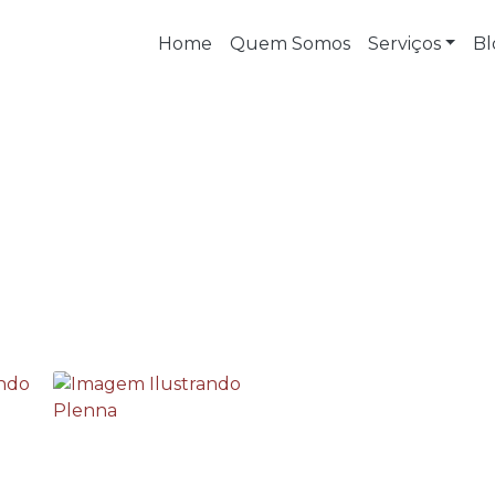
Home
Quem Somos
Serviços
Bl
ara espaço confinado
 para espaço confinado