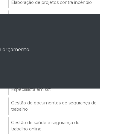
Elaboração de projetos contra incêndio
Empresa de higiene ocupacional
Empresa de mão de obra terceirizada
Empresa de treinamento de segurança
do trabalho
um orçamento.
Empresa terceirização de mão de obra
Engenharia de segurança ocupacional
Especialista em sst
Gestão de documentos de segurança do
trabalho
Gestão de saúde e segurança do
trabalho online