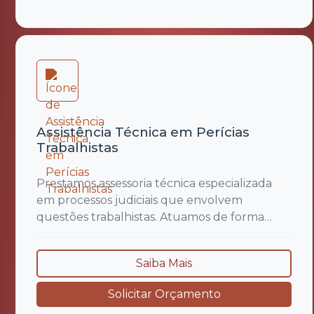
treinamento adequado, acompanhamento
da execução dos serviços e gestão dos...
Assistência Técnica em Perícias
Trabalhistas
Prestamos assessoria técnica especializada
em processos judiciais que envolvem
questões trabalhistas. Atuamos de forma
estratégica na análise e contestação de
laudos periciais, elaboração de quesitos
Saiba Mais
técnicos, acompanhamento em perícias e
produção de pareceres técnicos
Solicitar Orçamento
fundamentados. Nosso trabalho tem como