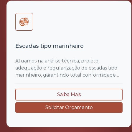
Escadas tipo marinheiro
Atuamos na análise técnica, projeto,
adequação e regularização de escadas tipo
marinheiro, garantindo total conformidade
com as exigências das Normas
Regulamentadoras, especialmente a NR 12
Saiba Mais
(Segurança no Trabalho em Máquinas e
Equipamentos) e NR 18 (Condições e Meio
Solicitar Orçamento
Ambiente de Trabalho na Indústria da
Construção), além das normas específicas
de...