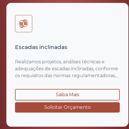
Escadas inclinadas
Realizamos projetos, análises técnicas e
adequações de escadas inclinadas, conforme
os requisitos das normas regulamentadoras,
especialmente a NR 12 (Segurança no
Trabalho em Máquinas e Equipamentos) e
Saiba Mais
NR 18 (Condições e Meio Ambiente de
Trabalho na Indústria da Construção). Nosso
Solicitar Orçamento
trabalho envolve a verificação das condições
de segurança, inclinação, dimensionamento,
fixação,...