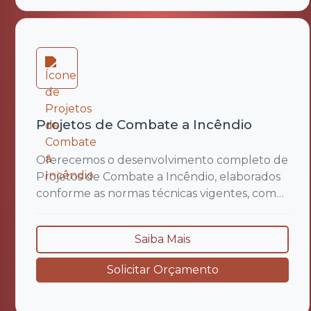
Projetos de Combate a Incêndio
Oferecemos o desenvolvimento completo de
Projetos de Combate a Incêndio, elaborados
conforme as normas técnicas vigentes, como
a NBR 9077, NBR 14276 e demais legislações
municipais e estaduais aplicáveis. Nosso
Saiba Mais
trabalho inclui a análise das características do
imóvel, avaliação dos riscos, dimensionamento
Solicitar Orçamento
e especificação de sistemas de proteção
contra incêndio, como...