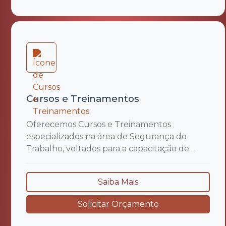
foco fornecer argumentos técnicos claros e
bem embasados, que auxiliem advogados e...
Cursos e Treinamentos
Oferecemos Cursos e Treinamentos
especializados na área de Segurança do
Trabalho, voltados para a capacitação de
colaboradores, gestores e profissionais
técnicos. Nosso objetivo é promover a
Saiba Mais
conscientização, o desenvolvimento de
competências e a criação de ambientes de
Solicitar Orçamento
trabalho mais seguros e alinhados às normas
regulamentadoras (NRs) e às boas práticas...