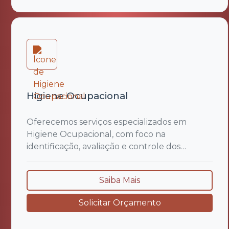
Higiene Ocupacional
Oferecemos serviços especializados em
Higiene Ocupacional, com foco na
identificação, avaliação e controle dos
agentes ambientais que possam colocar em
risco a saúde dos trabalhadores. Atuamos de
Saiba Mais
forma preventiva, visando garantir ambientes
de trabalho mais saudáveis e seguros, sempre
Solicitar Orçamento
em conformidade com as exigências legais e
as Normas Regulamentadoras (NRs),...