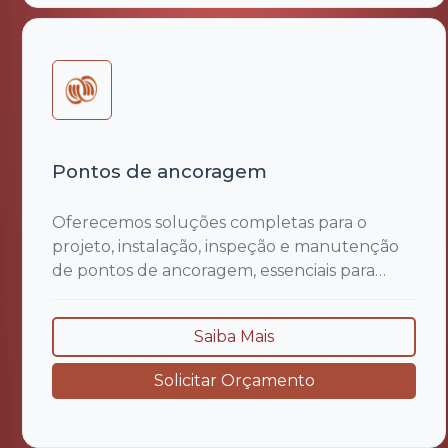
Pontos de ancoragem
Oferecemos soluções completas para o
projeto, instalação, inspeção e manutenção
de pontos de ancoragem, essenciais para
garantir a segurança de trabalhadores em
atividades realizadas em altura, conforme as
Saiba Mais
exigências da NR 35 (Trabalho em Altura) e
demais normas técnicas aplicáveis. Nosso
Solicitar Orçamento
serviço contempla a análise estrutural do
local, escolha adequada do...