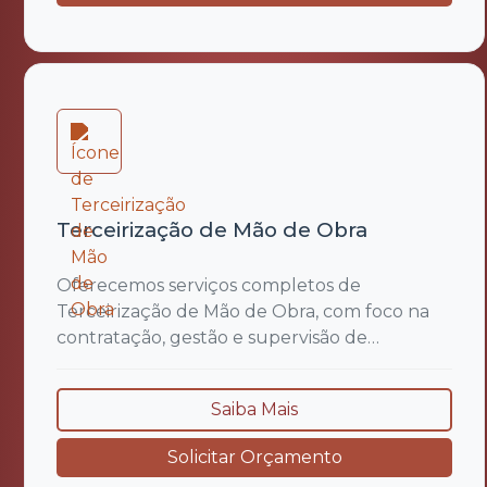
adequações às normas regulamentadoras
(NRs) e desenvolvimento de...
Terceirização de Mão de Obra
Oferecemos serviços completos de
Terceirização de Mão de Obra, com foco na
contratação, gestão e supervisão de
profissionais especializados para atender às
demandas específicas de cada cliente,
Saiba Mais
garantindo qualidade, segurança e
conformidade legal. Nossa atuação inclui o
Solicitar Orçamento
recrutamento e seleção criteriosos,