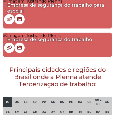
Empresa de segurança do trabalho para
esocial
Empresa de segurança do trabalho
Principais cidades e regiões do
Brasil onde a Plenna atende
Tercerização de trabalho:
GO e
RJ
MG
ES
SP
PR
SC
RS
PE
BA
CE
AM
DF
PA
AC
AL
AP
MA
MT
MS
PB
PI
RN
RO
RR