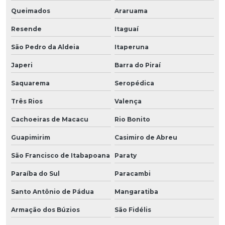
Queimados
Araruama
Resende
Itaguaí
São Pedro da Aldeia
Itaperuna
Japeri
Barra do Piraí
Saquarema
Seropédica
Três Rios
Valença
Cachoeiras de Macacu
Rio Bonito
Guapimirim
Casimiro de Abreu
São Francisco de Itabapoana
Paraty
Paraíba do Sul
Paracambi
Santo Antônio de Pádua
Mangaratiba
Armação dos Búzios
São Fidélis