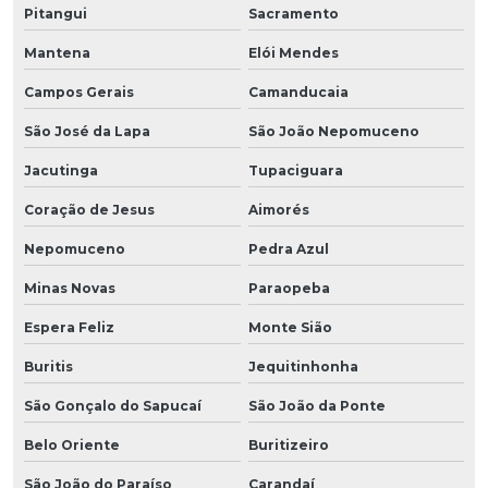
Pitangui
Sacramento
Mantena
Elói Mendes
Campos Gerais
Camanducaia
São José da Lapa
São João Nepomuceno
Jacutinga
Tupaciguara
Coração de Jesus
Aimorés
Nepomuceno
Pedra Azul
Minas Novas
Paraopeba
Espera Feliz
Monte Sião
Buritis
Jequitinhonha
São Gonçalo do Sapucaí
São João da Ponte
Belo Oriente
Buritizeiro
São João do Paraíso
Carandaí