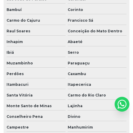
Bambuí
Corinto
Carmo do Cajuru
Francisco Sá
Raul Soares
Conceição do Mato Dentro
Inhapim
Abaeté
Ibiá
Serro
Muzambinho
Paraguaçu
Perdões
Caxambu
Itambacuri
Itapecerica
Santa Vitória
Carmo do Rio Claro
Monte Santo de Minas
Lajinha
Conselheiro Pena
Divino
Campestre
Manhumirim