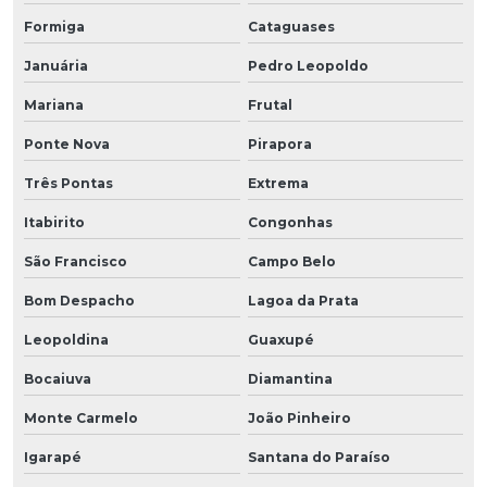
Formiga
Cataguases
Januária
Pedro Leopoldo
Mariana
Frutal
Ponte Nova
Pirapora
Três Pontas
Extrema
Itabirito
Congonhas
São Francisco
Campo Belo
Bom Despacho
Lagoa da Prata
Leopoldina
Guaxupé
Bocaiuva
Diamantina
Monte Carmelo
João Pinheiro
Igarapé
Santana do Paraíso