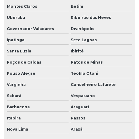
Montes Claros
Betim
Uberaba
Ribeirão das Neves
Governador Valadares
Divinópolis
Ipatinga
Sete Lagoas
Santa Luzia
Ibirité
Poços de Caldas
Patos de Minas
Pouso Alegre
Teófilo Otoni
Varginha
Conselheiro Lafaiete
Sabará
Vespasiano
Barbacena
Araguari
Itabira
Passos
Nova Lima
Araxá