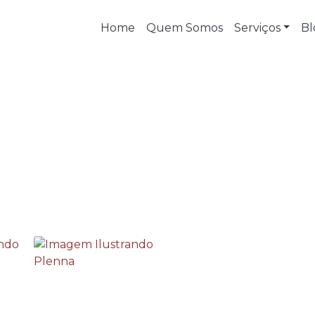
Home
Quem Somos
Serviços
Bl
co de segurança
nico de segurança