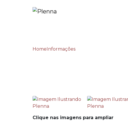
Home
Informações
Terceirização de técni
Terceirização de téc
Clique nas imagens para ampliar