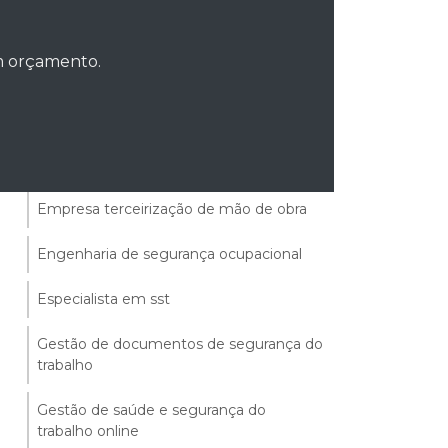
Elaboração de projetos contra incêndio
Empresa de higiene ocupacional
um orçamento.
Empresa de mão de obra terceirizada
Empresa de treinamento de segurança
do trabalho
Empresa terceirização de mão de obra
Engenharia de segurança ocupacional
Especialista em sst
Gestão de documentos de segurança do
trabalho
Gestão de saúde e segurança do
trabalho online