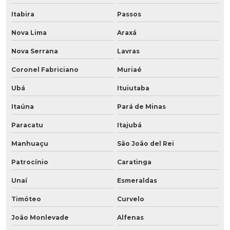
Itabira
Passos
Nova Lima
Araxá
Nova Serrana
Lavras
Coronel Fabriciano
Muriaé
Ubá
Ituiutaba
Itaúna
Pará de Minas
Paracatu
Itajubá
Manhuaçu
São João del Rei
Patrocínio
Caratinga
Unaí
Esmeraldas
Timóteo
Curvelo
João Monlevade
Alfenas