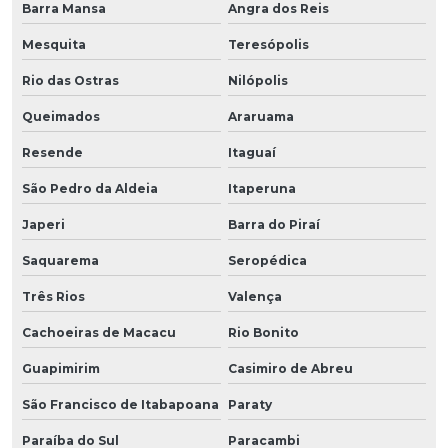
Barra Mansa
Angra dos Reis
Mesquita
Teresópolis
Rio das Ostras
Nilópolis
Queimados
Araruama
Resende
Itaguaí
São Pedro da Aldeia
Itaperuna
Japeri
Barra do Piraí
Saquarema
Seropédica
Três Rios
Valença
Cachoeiras de Macacu
Rio Bonito
Guapimirim
Casimiro de Abreu
São Francisco de Itabapoana
Paraty
Paraíba do Sul
Paracambi