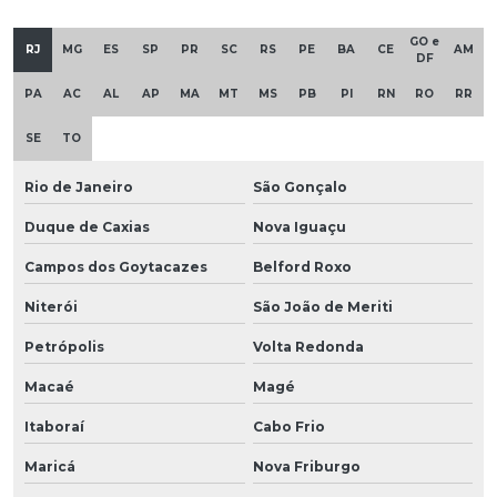
GO e
RJ
MG
ES
SP
PR
SC
RS
PE
BA
CE
AM
DF
PA
AC
AL
AP
MA
MT
MS
PB
PI
RN
RO
RR
SE
TO
Rio de Janeiro
São Gonçalo
Duque de Caxias
Nova Iguaçu
Campos dos Goytacazes
Belford Roxo
Niterói
São João de Meriti
Petrópolis
Volta Redonda
Macaé
Magé
Itaboraí
Cabo Frio
Maricá
Nova Friburgo