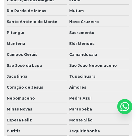
Rio Pardo de Minas
Mutum
Santo Antônio do Monte
Novo Cruzeiro
Pitangui
Sacramento
Mantena
Elói Mendes
Campos Gerais
Camanducaia
São José da Lapa
São João Nepomuceno
Jacutinga
Tupaciguara
Coração de Jesus
Aimorés
Nepomuceno
Pedra Azul
Minas Novas
Paraopeba
Espera Feliz
Monte Sião
Buritis
Jequitinhonha