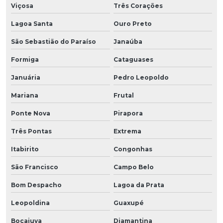
Viçosa
Três Corações
Lagoa Santa
Ouro Preto
São Sebastião do Paraíso
Janaúba
Formiga
Cataguases
Januária
Pedro Leopoldo
Mariana
Frutal
Ponte Nova
Pirapora
Três Pontas
Extrema
Itabirito
Congonhas
São Francisco
Campo Belo
Bom Despacho
Lagoa da Prata
Leopoldina
Guaxupé
Bocaiuva
Diamantina