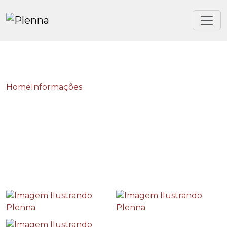
Home
Informações
Combate a incendio e panico
Combate a incendio e
panico