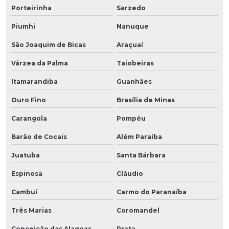
Porteirinha
Sarzedo
Piumhi
Nanuque
São Joaquim de Bicas
Araçuaí
Várzea da Palma
Taiobeiras
Itamarandiba
Guanhães
Ouro Fino
Brasília de Minas
Carangola
Pompéu
Barão de Cocais
Além Paraíba
Juatuba
Santa Bárbara
Espinosa
Cláudio
Cambuí
Carmo do Paranaíba
Três Marias
Coromandel
Conceição das Alagoas
Prata