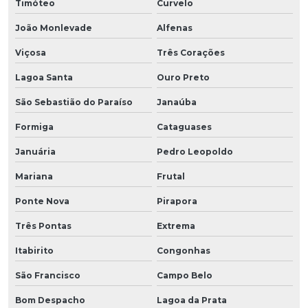
Timóteo
Curvelo
João Monlevade
Alfenas
Viçosa
Três Corações
Lagoa Santa
Ouro Preto
São Sebastião do Paraíso
Janaúba
Formiga
Cataguases
Januária
Pedro Leopoldo
Mariana
Frutal
Ponte Nova
Pirapora
Três Pontas
Extrema
Itabirito
Congonhas
São Francisco
Campo Belo
Bom Despacho
Lagoa da Prata