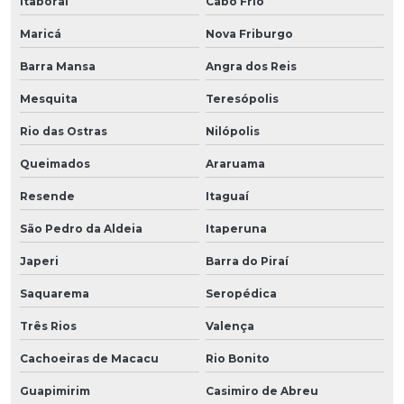
Itaboraí
Cabo Frio
Maricá
Nova Friburgo
Barra Mansa
Angra dos Reis
Mesquita
Teresópolis
Rio das Ostras
Nilópolis
Queimados
Araruama
Resende
Itaguaí
São Pedro da Aldeia
Itaperuna
Japeri
Barra do Piraí
Saquarema
Seropédica
Três Rios
Valença
Cachoeiras de Macacu
Rio Bonito
Guapimirim
Casimiro de Abreu