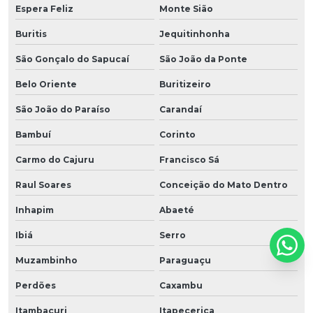
Espera Feliz
Monte Sião
Buritis
Jequitinhonha
São Gonçalo do Sapucaí
São João da Ponte
Belo Oriente
Buritizeiro
São João do Paraíso
Carandaí
Bambuí
Corinto
Carmo do Cajuru
Francisco Sá
Raul Soares
Conceição do Mato Dentro
Inhapim
Abaeté
Ibiá
Serro
Muzambinho
Paraguaçu
Perdões
Caxambu
Itambacuri
Itapecerica