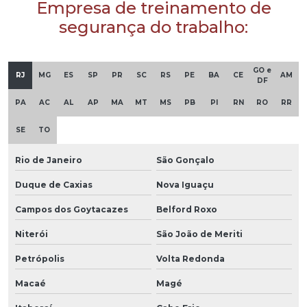
Empresa de treinamento de
segurança do trabalho:
GO e
RJ
MG
ES
SP
PR
SC
RS
PE
BA
CE
AM
DF
PA
AC
AL
AP
MA
MT
MS
PB
PI
RN
RO
RR
SE
TO
Rio de Janeiro
São Gonçalo
Duque de Caxias
Nova Iguaçu
Campos dos Goytacazes
Belford Roxo
Niterói
São João de Meriti
Petrópolis
Volta Redonda
Macaé
Magé