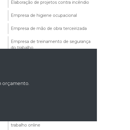
Elaboração de projetos contra incêndio
Empresa de higiene ocupacional
Empresa de mão de obra terceirizada
Empresa de treinamento de segurança
do trabalho
Empresa terceirização de mão de obra
Engenharia de segurança ocupacional
um orçamento.
Especialista em sst
Gestão de documentos de segurança do
trabalho
Gestão de saúde e segurança do
trabalho online