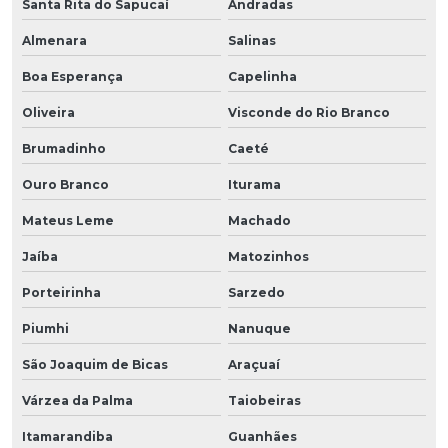
Santa Rita do Sapucaí
Andradas
Almenara
Salinas
Boa Esperança
Capelinha
Oliveira
Visconde do Rio Branco
Brumadinho
Caeté
Ouro Branco
Iturama
Mateus Leme
Machado
Jaíba
Matozinhos
Porteirinha
Sarzedo
Piumhi
Nanuque
São Joaquim de Bicas
Araçuaí
Várzea da Palma
Taiobeiras
Itamarandiba
Guanhães