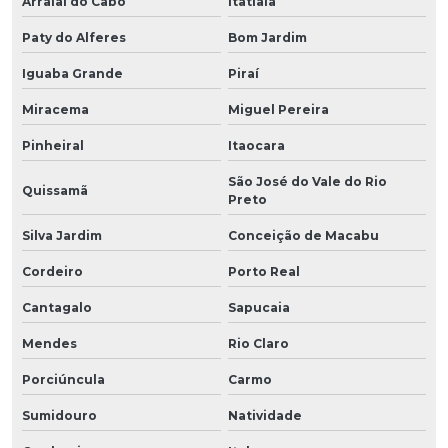
Arraial do Cabo
Itatiaia
Paty do Alferes
Bom Jardim
Iguaba Grande
Piraí
Miracema
Miguel Pereira
Pinheiral
Itaocara
São José do Vale do Rio
Quissamã
Preto
Silva Jardim
Conceição de Macabu
Cordeiro
Porto Real
Cantagalo
Sapucaia
Mendes
Rio Claro
Porciúncula
Carmo
Sumidouro
Natividade