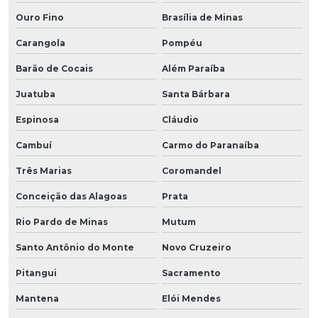
Ouro Fino
Brasília de Minas
Carangola
Pompéu
Barão de Cocais
Além Paraíba
Juatuba
Santa Bárbara
Espinosa
Cláudio
Cambuí
Carmo do Paranaíba
Três Marias
Coromandel
Conceição das Alagoas
Prata
Rio Pardo de Minas
Mutum
Santo Antônio do Monte
Novo Cruzeiro
Pitangui
Sacramento
Mantena
Elói Mendes