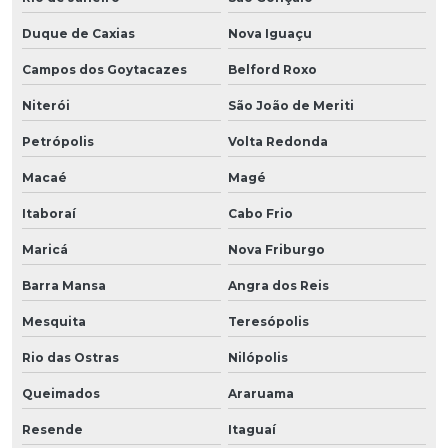
Duque de Caxias
Nova Iguaçu
Campos dos Goytacazes
Belford Roxo
Niterói
São João de Meriti
Petrópolis
Volta Redonda
Macaé
Magé
Itaboraí
Cabo Frio
Maricá
Nova Friburgo
Barra Mansa
Angra dos Reis
Mesquita
Teresópolis
Rio das Ostras
Nilópolis
Queimados
Araruama
Resende
Itaguaí