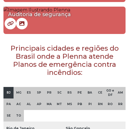
Auditoria de segurança
Principais cidades e regiões do
Brasil onde a Plenna atende
Planos de emergência contra
incêndios:
GO e
RJ
MG
ES
SP
PR
SC
RS
PE
BA
CE
AM
DF
PA
AC
AL
AP
MA
MT
MS
PB
PI
RN
RO
RR
SE
TO
Rio de Janeiro
São Gonçalo