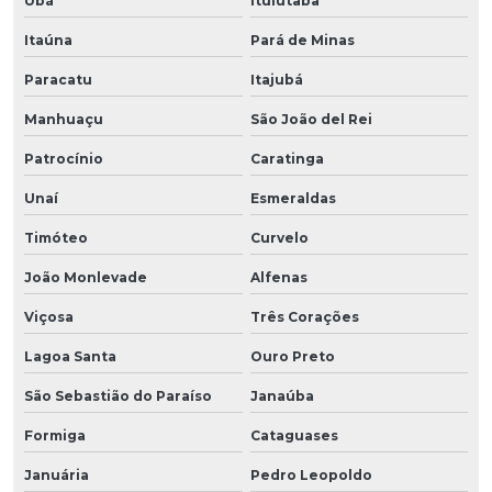
Ubá
Ituiutaba
Itaúna
Pará de Minas
Paracatu
Itajubá
Manhuaçu
São João del Rei
Patrocínio
Caratinga
Unaí
Esmeraldas
Timóteo
Curvelo
João Monlevade
Alfenas
Viçosa
Três Corações
Lagoa Santa
Ouro Preto
São Sebastião do Paraíso
Janaúba
Formiga
Cataguases
Januária
Pedro Leopoldo