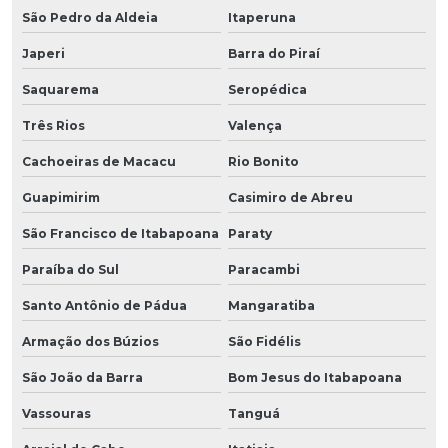
São Pedro da Aldeia
Itaperuna
Japeri
Barra do Piraí
Saquarema
Seropédica
Três Rios
Valença
Cachoeiras de Macacu
Rio Bonito
Guapimirim
Casimiro de Abreu
São Francisco de Itabapoana
Paraty
Paraíba do Sul
Paracambi
Santo Antônio de Pádua
Mangaratiba
Armação dos Búzios
São Fidélis
São João da Barra
Bom Jesus do Itabapoana
Vassouras
Tanguá