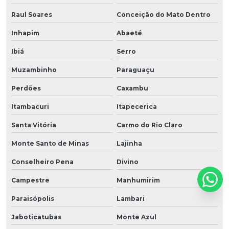
Raul Soares
Conceição do Mato Dentro
Inhapim
Abaeté
Ibiá
Serro
Muzambinho
Paraguaçu
Perdões
Caxambu
Itambacuri
Itapecerica
Santa Vitória
Carmo do Rio Claro
Monte Santo de Minas
Lajinha
Conselheiro Pena
Divino
Campestre
Manhumirim
Paraisópolis
Lambari
Jaboticatubas
Monte Azul