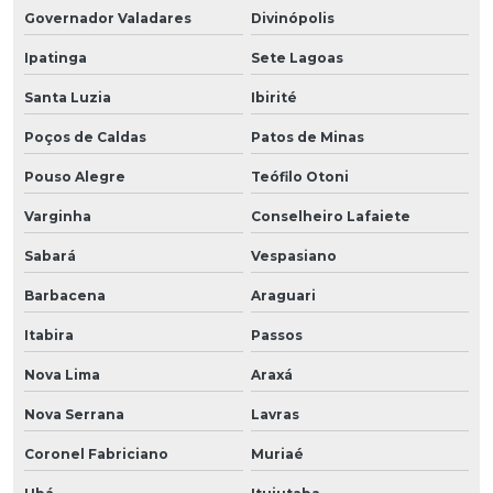
Governador Valadares
Divinópolis
Ipatinga
Sete Lagoas
Santa Luzia
Ibirité
Poços de Caldas
Patos de Minas
Pouso Alegre
Teófilo Otoni
Varginha
Conselheiro Lafaiete
Sabará
Vespasiano
Barbacena
Araguari
Itabira
Passos
Nova Lima
Araxá
Nova Serrana
Lavras
Coronel Fabriciano
Muriaé