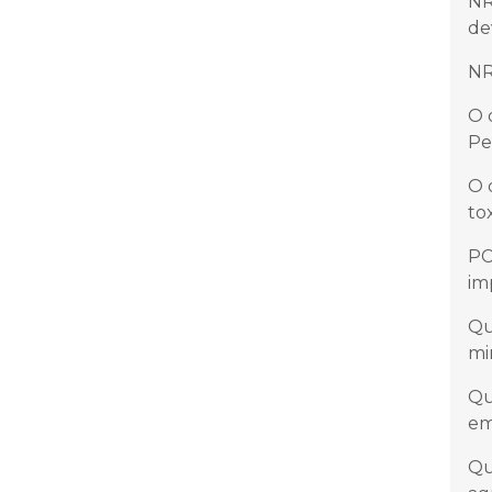
NR
de
NR
O 
Pe
O 
to
PC
im
Qu
mi
Qu
em
Qu