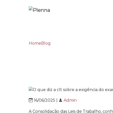
Home
Blog
O que diz a clt sobre a exigên
O que diz a clt sobr
16/06/2025 |
Admin
A Consolidação das Leis de Trabalho, con