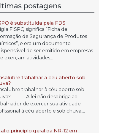
ltimas postagens
SPQ é substituída pela FDS
sigla FISPQ significa “Ficha de
formação de Segurança de Produtos
ímicos”, e era um documento
dispensável de ser emitido em empresas
e exerçam atividades...
insalubre trabalhar à céu aberto sob
uva?
insalubre trabalhar à céu aberto sob
uva? A lei não desobriga ao
abalhador de exercer sua atividade
ofissional à céu aberto e sob chuva....
al o princípio geral da NR-12 em