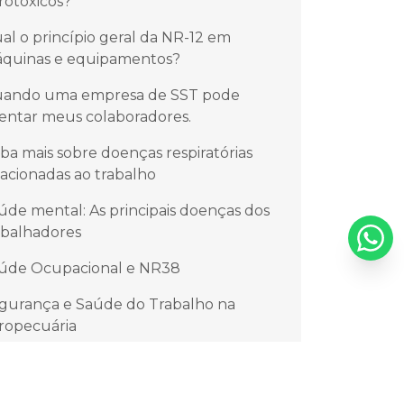
rotóxicos?
al o princípio geral da NR-12 em
quinas e equipamentos?
ando uma empresa de SST pode
ientar meus colaboradores.
iba mais sobre doenças respiratórias
lacionadas ao trabalho
úde mental: As principais doenças dos
abalhadores
úde Ocupacional e NR38
gurança e Saúde do Trabalho na
ropecuária
gurança na operação de tratores
rícolas