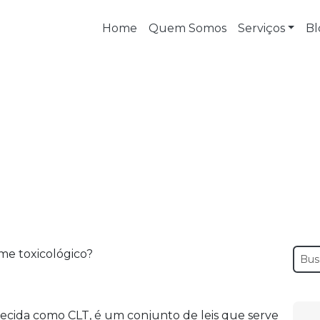
Home
Quem Somos
Serviços
Bl
cia do exame toxicológico?
e a exigência do exame toxic
hecida como CLT, é um conjunto de leis que serve