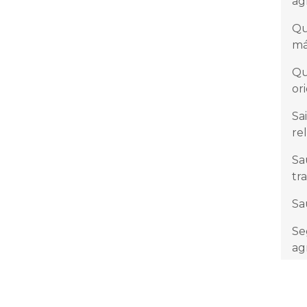
ag
Qu
má
Qu
or
Sa
re
Sa
tr
Sa
Se
ag
Se
ag