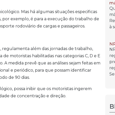
má
Qu
icológico. Mas há algumas situações especificas
má
s, por exemplo, é para a execução do trabalho de
Re
sporte rodoviário de cargas e passageiros.
à 
NR
ta, regulamenta além das jornadas de trabalho,
NR
re
 de motoristas habilitadas nas categorias C, D e E
pr
. A medida prevê que as análises sejam feitas em
re
onal e periódico, para que possam identificar
Se
do de 90 dias.
ógico, possa inibir que os motoristas ingerem
dade de concentração e direção.
B