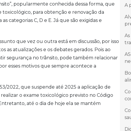
nsito”, popularmente conhecida dessa forma, que
A 
 toxicológico, para obtenção e renovação da
Al
 as categorias C, D e E. Já que são exigidas e
pr
As
sunto que vez ou outra está em discussão, por isso
tr
s as atualizações e os debates gerados. Pois ao
AS
r segurança no trânsito, pode também relacionar
ne
 por esses motivos que sempre acontece a
Bo
al
.153/2022, que suspende até 2025 a aplicação de
Co
 realizar o exame toxicológico previsto no Código
co
. Entretanto, até o dia de hoje ela se mantém
Co
sa
Di