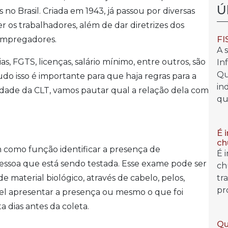
Ú
 no Brasil. Criada em 1943, já passou por diversas
 os trabalhadores, além de dar diretrizes dos
FI
 empregadores.
A 
s, FGTS, licenças, salário mínimo, entre outros, são
In
Qu
udo isso é importante para que haja regras para a
in
idade da CLT, vamos pautar qual a relação dela com
qu
É 
ch
 como função identificar a presença de
É 
pessoa que está sendo testada. Esse exame pode ser
ch
e material biológico, através de cabelo, pelos,
tr
pr
ível apresentar a presença ou mesmo o que foi
dias antes da coleta.
Qu