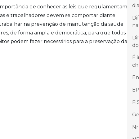
di
importância de conhecer as leis que regulamentam
as e trabalhadores devem se comportar diante
Di
, trabalhar na prevenção de manutenção da saúde
na
res, de forma ampla e democrática, para que todos
Di
itos podem fazer necessários para a preservação da
do
É 
ch
En
EP
FI
Ge
Nr